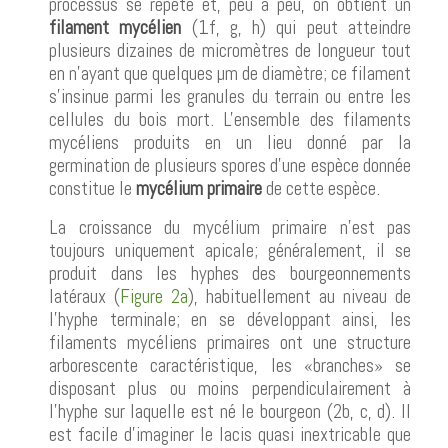
processus se répète et, peu à peu, on obtient un
filament mycélien
(1f, g, h) qui peut atteindre
plusieurs dizaines de micromètres de longueur tout
en n'ayant que quelques µm de diamètre; ce filament
s'insinue parmi les granules du terrain ou entre les
cellules du bois mort. L'ensemble des filaments
mycéliens produits en un lieu donné par la
germination de plusieurs spores d'une espèce donnée
constitue le
mycélium primaire
de cette espèce.
La croissance du mycélium primaire n'est pas
toujours uniquement apicale; généralement, il se
produit dans les hyphes des bourgeonnements
latéraux (
Figure 2a
), habituellement au niveau de
l'hyphe terminale; en se développant ainsi, les
filaments mycéliens primaires ont une structure
arborescente caractéristique, les «branches» se
disposant plus ou moins perpendiculairement à
l'hyphe sur laquelle est né le bourgeon (2b, c, d). Il
est facile d'imaginer le lacis quasi inextricable que