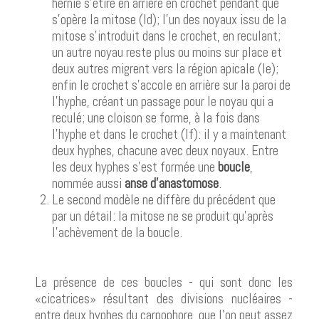
hernie s'étire en arrière en crochet pendant que
s'opère la mitose (Id); l'un des noyaux issu de la
mitose s'introduit dans le crochet, en reculant;
un autre noyau reste plus ou moins sur place et
deux autres migrent vers la région apicale (Ie);
enfin le crochet s'accole en arrière sur la paroi de
l'hyphe, créant un passage pour le noyau qui a
reculé; une cloison se forme, à la fois dans
l'hyphe et dans le crochet (If): il y a maintenant
deux hyphes, chacune avec deux noyaux. Entre
les deux hyphes s'est formée une
boucle
,
nommée aussi
anse d'anastomose
.
Le second modèle ne diffère du précédent que
par un détail: la mitose ne se produit qu'après
l'achèvement de la boucle.
La présence de ces boucles - qui sont donc les
«cicatrices» résultant des divisions nucléaires -
entre deux hyphes du carpophore, que l'on peut assez