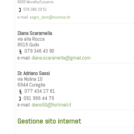
6600 Muralto/Locarno
076 386 29 51
e-mail:
sogni_doro@sunrise.ch
Diana Scaramella
via alla Rocca
6515 Gudo
079 346 43 90
e-mail:
diana.scaramella@gmail.com
Dr. Adriano Sassi
via Nolina 10
6944 Cureglia
077 434 27 81
091 966 44 76
e-mail:
diano50@hotmail.it
Gestione sito internet