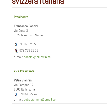
svizzera italiana
Presidente
Francesco Panzini
via Corta 3
6872 Mendrisio-Salorino
091 646 20 55
079 783 61 03
e-mail:
panzini@bluewin.ch
Vice Presidente
Petra Giannini
via Tampori 12
6500 Bellinzona
079 833 27 47
e-mail:
petragiannini@gmail.com