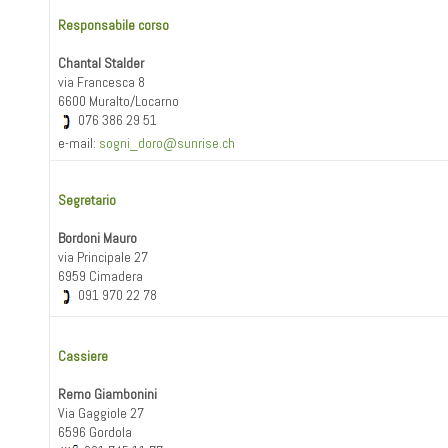
Responsabile corso
Chantal Stalder
via Francesca 8
6600 Muralto/Locarno
076 386 29 51
e-mail:
sogni_doro@sunrise.ch
Segretario
Bordoni Mauro
via Principale 27
6959 Cimadera
091 970 22 78
Cassiere
Remo Giambonini
Via Gaggiole 27
6596 Gordola