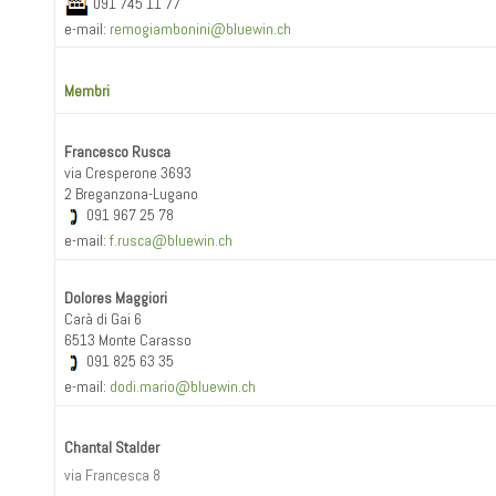
091 745 11 77
e-mail:
remogiambonini@bluewin.ch
Membri
Francesco Rusca
via Cresperone 3693
2 Breganzona-Lugano
091 967 25 78
e-mail:
f.rusca@bluewin.ch
Dolores Maggiori
Carà di Gai 6
6513 Monte Carasso
091 825 63 35
e-mail:
dodi.mario@bluewin.ch
Chantal Stalder
via Francesca 8