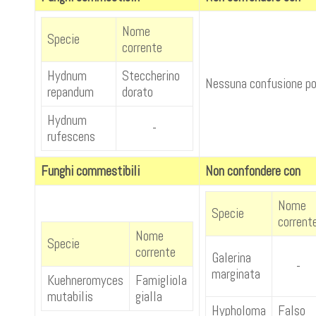
Nome
Specie
corrente
Hydnum
Steccherino
Nessuna confusione pos
repandum
dorato
Hydnum
-
rufescens
Funghi commestibili
Non confondere con
Nome
Specie
corrent
Nome
Specie
corrente
Galerina
-
marginata
Kuehneromyces
Famigliola
mutabilis
gialla
Hypholoma
Falso