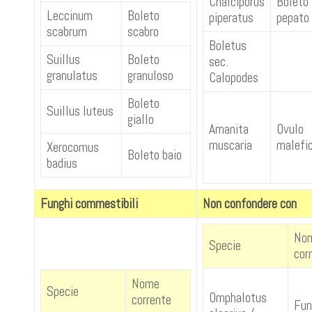
Chalciporus
Boleto
Leccinum
Boleto
piperatus
pepato
scabrum
scabro
Boletus
Suillus
Boleto
sec.
granulatus
granuloso
Calopodes
Boleto
Suillus luteus
giallo
Amanita
Ovulo
muscaria
malefi
Xerocomus
Boleto baio
badius
Funghi commestibili
Non confondere con
No
Specie
cor
Nome
Specie
Omphalotus
corrente
Fun