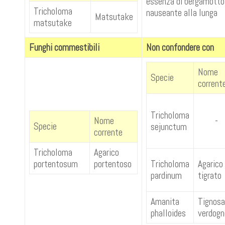
essenza di bergamotto,
Tricholoma
nauseante alla lunga
Matsutake
matsutake
Funghi commestibili
Non confondere con
Nome
Specie
corrent
Tricholoma
Nome
-
Specie
sejunctum
corrente
Tricholoma
Agarico
portentosum
portentoso
Tricholoma
Agarico
pardinum
tigrato
Amanita
Tignosa
phalloides
verdogn