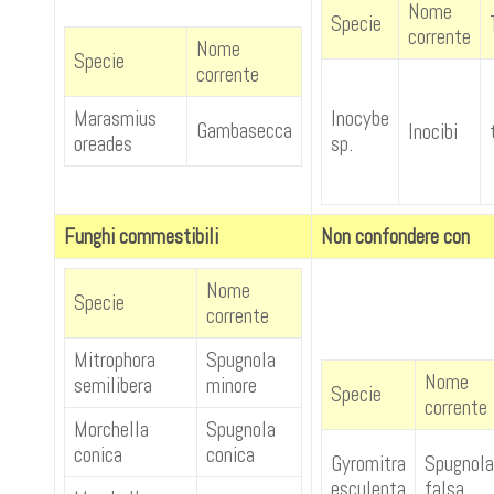
Nome
Specie
corrente
Nome
Specie
corrente
Marasmius
Inocybe
Gambasecca
Inocibi
oreades
sp.
Funghi commestibili
Non confondere con
Nome
Specie
corrente
Mitrophora
Spugnola
Nome
semilibera
minore
Specie
corrente
Morchella
Spugnola
conica
conica
Gyromitra
Spugnola
esculenta
falsa