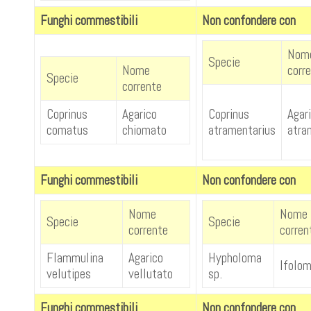
Funghi commestibili
Non confondere con
Nom
Specie
Nome
corr
Specie
corrente
Coprinus
Agarico
Coprinus
Agar
comatus
chiomato
atramentarius
atra
Funghi commestibili
Non confondere con
Nome
Nome
Specie
Specie
corrente
corren
Flammulina
Agarico
Hypholoma
Ifolom
velutipes
vellutato
sp.
Funghi commestibili
Non confondere con