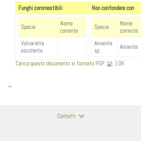
Funghi commestibili
Non confondere con
Nome
Nome
Specie
Specie
corrente
corrente
Volvariella
Amanita
Amanite
esculenta
sp.
Carica questo documento in formato PDF:
10K
Contatti