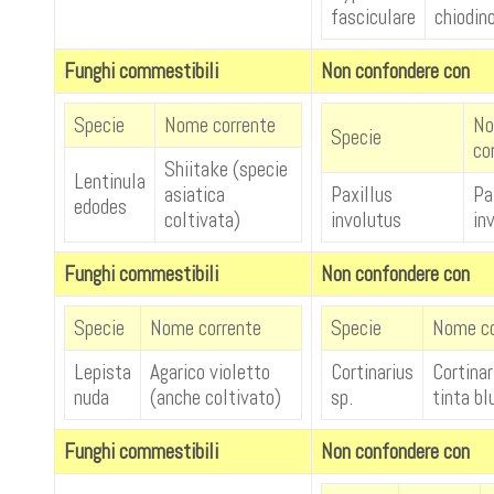
fasciculare
chiodin
Funghi commestibili
Non confondere con
Specie
Nome corrente
N
Specie
co
Shiitake (specie
Lentinula
asiatica
Paxillus
Pa
edodes
coltivata)
involutus
in
Funghi commestibili
Non confondere con
Specie
Nome corrente
Specie
Nome co
Lepista
Agarico violetto
Cortinarius
Cortinar
nuda
(anche coltivato)
sp.
tinta bl
Funghi commestibili
Non confondere con