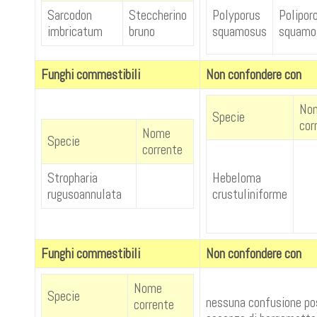
Sarcodon
Steccherino
Polyporus
Polipor
imbricatum
bruno
squamosus
squamo
Funghi commestibili
Non confondere con
No
Specie
cor
Nome
Specie
corrente
Stropharia
Hebeloma
rugusoannulata
crustuliniforme
Funghi commestibili
Non confondere con
Nome
Specie
nessuna confusione pos
corrente