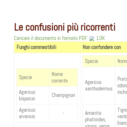
.
Le confusioni più ricorrenti
Caricare il documento in formato PDF:
10K
Funghi commestibili
Non confondere con
Specie
Nome
Nome
Specie
Prat
corrente
Agaricus
odore
xanthodermus
Agaricus
inchi
Champignon
bisporus
Agaricus
Tign
-
Amanita
arvensis
verd
phalloïdes,
bian
virosa, verna