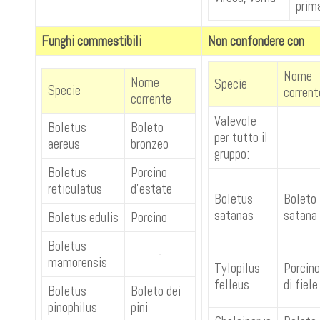
prim
Funghi commestibili
Non confondere con
Nome
Nome
Specie
Specie
corrent
corrente
Valevole
Boletus
Boleto
per tutto il
aereus
bronzeo
gruppo:
Boletus
Porcino
reticulatus
d'estate
Boletus
Boleto
satanas
satana
Boletus edulis
Porcino
Boletus
-
mamorensis
Tylopilus
Porcino
felleus
di fiele
Boletus
Boleto dei
pinophilus
pini