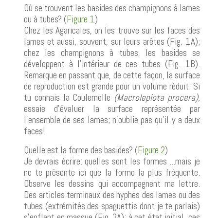
Où se trouvent les basides des champignons à lames
ou à tubes? (
Figure 1
)
Chez les Agaricales, on les trouve sur les faces des
lames et aussi, souvent, sur leurs arêtes (Fig. 1A);
chez les champignons à tubes, les basides se
développent à l'intérieur de ces tubes (Fig. 1B).
Remarque en passant que, de cette façon, la surface
de reproduction est grande pour un volume réduit. Si
tu connais la Coulemelle
(Macrolepiota procera),
essaie d'évaluer la surface représentée par
l'ensemble de ses lames; n'oublie pas qu'il y a deux
faces!
Quelle est la forme des basides? (
Figure 2
)
Je devrais écrire: quelles sont les formes ...mais je
ne te présente ici que la forme la plus fréquente.
Observe les dessins qui accompagnent ma lettre.
Des articles terminaux des hyphes des lames ou des
tubes (extrémités des spaguettis dont je te parlais)
s'enflent en massue (Fig. 2A): à cet état initial, ces