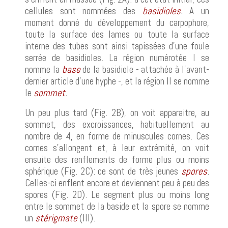
cellules sont nommées des
basidioles
.
A un
moment donné du développement du carpophore,
toute la surface des lames ou toute la surface
interne des tubes sont ainsi tapissées d'une foule
serrée de basidioles. La région numérotée I se
nomme la
base
de la basidiole - attachée à l'avant-
dernier article d'une hyphe -, et la région II se nomme
le
sommet
.
Un peu plus tard (Fig. 2B), on voit apparaitre, au
sommet, des excroissances, habituellement au
nombre de 4, en forme de minuscules cornes. Ces
cornes s'allongent et, à leur extrémité, on voit
ensuite des renflements de forme plus ou moins
sphérique (Fig. 2C): ce sont de très jeunes
spores
.
Celles-ci enflent encore et deviennent peu à peu des
spores (Fig. 2D). Le segment plus ou moins long
entre le sommet de la baside et la spore se nomme
un
stérigmate
(III).