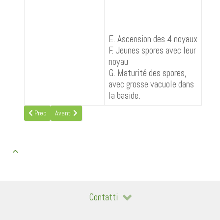
E. Ascension des 4 noyaux
F. Jeunes spores avec leur
noyau
G. Maturité des spores,
avec grosse vacuole dans
la baside.
Articolo precedente: 09 - Structure intime d'un carpophore
Articolo successivo: 11 - Les spores des Agaricales et des B
Prec
Avanti
Contatti