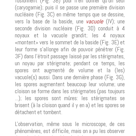
fusionnent (Fig. 3B) pour n'en donner qu'un seul
(caryogamie); puis il se passe une première division
nucléaire (Fig. 3C) en même temps que se dessine,
vers la base de la baside, une
vacuole
(IV); une
seconde division nucléaire (Fig. 3D) conduit à 4
noyaux et la vacuole grandit; les 4 noyaux
«montent» vers le sommet de la baside (Fig. 3E) et
leur forme s'allonge afin de pouvoir pénétrer (Fig.
3F) dans l'étroit passage laissé par les stérigmates,
un noyau par stérigmate; pendant ce temps, les
spores ont augmenté de volume et la (les)
vacuole(s) aussi. Dans une dernière phase (Fig. 3G),
les spores augmentent beaucoup leur volume; une
cloison se forme dans les stérigmates (pas toujours
...); les spores sont mûres: les stérigmates se
brisent (à la cloison quand il y en a) et les spores se
détachent et tombent.
L'observation, même sous le microscope, de ces
phénomènes, est difficile, mais on a pu les observer