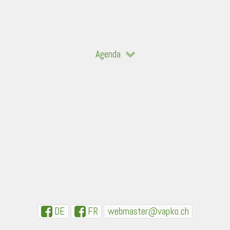
Agenda
DE
FR
webmaster@vapko.ch