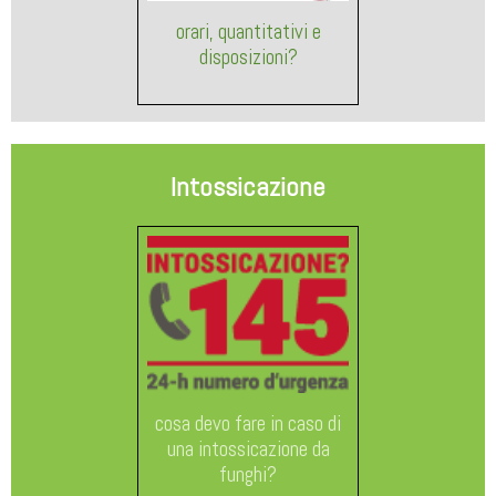
orari, quantitativi e
disposizioni?
Intossicazione
cosa devo fare in caso di
una intossicazione da
funghi?