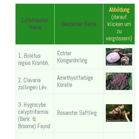
Abbildung
(darauf
Lateinischer
Deutscher Name
klicken um
Name
zu
vergrössern)
Echter
1. Boletus
Königsröhrling
regius Krombh.
Amethystfarbige
2. Clavaria
Koralle
zollingeri Lév.
3. Hygrocybe
calyptriformis
Rosaroter Saftling
(Berk. &
Broome) Fayod