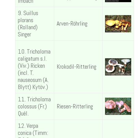
Imbach
9. Suillus
plorans
Arven-Röhrling
(Rolland)
Singer
10. Tricholoma
caligatum s.l.
(Viv.) Ricken
Krokodil-Ritterling
(incl. T.
nauseosum (A.
Blytt) Kytöv.)
11. Tricholoma
colossus (Fr.)
Riesen-Ritterling
Quél.
12. Verpa
conica (Timm: