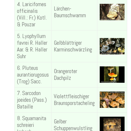
4. Laricifomes
Lärchen-
officinalis
Baumschwamm
(Vill.: Fr.) Kotl.
& Pouzar
5. Lyophyllum
favrei R. Haller
Gelbblättriger
Aar. & R. Haller
Karminschwärzling
Suhr
6. Pluteus
Orangeroter
aurantiorugosus
Dachpilz
(Trog) Sacc.
7. Sarcodon
Violettfleischiger
joeides (Pass.)
Braunsporstacheling
Bataille
8. Squamanita
Gelber
schreieri
Schuppenwulstling