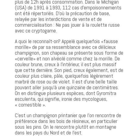
plus de 12h après consommation. Dans le Michigan
(USA) de 1991 à 1993, 112 cas d’empoisonnements
ont été répertoriés. D’où la précaution de base,
relayée par les interdictions de vente et de
commercialisation : Ne pas jouer à la roulette russe
avec ce cryptogame.
A quoi le reconnaît-on? Appelé quelquefois «fausse
morille» de par sa ressemblance avec ce délicieux
champignon, son chapeau se présente sous forme de
«cervelle» et non alvéolé comme chez la morille. De
couleur brune, creux à l’intérieur, il est plus massif
que cette dernière. Son pied, creux également, est de
couleur plus claire, pâle, quelquefois légèrement
marbré de rose ou de violet. Il est d’une belle taille
pouvant aller jusqu’à une quinzaine de centimètres.
On en distingue plusieurs espèces, dont Gyromitra
esculenta, qui signifie, ironie des mycologues,
« comestible ».
C’est un champignon printanier que l’on rencontre de
préférence dans les bois de résineux, en particulier
sous les pins. On le rencontre plutôt en montagne
dans les pays du Nord et de l’est.