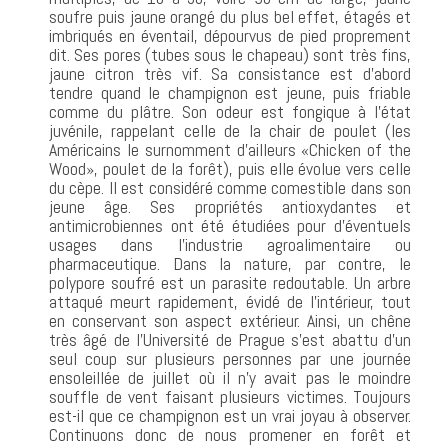
soufre puis jaune orangé du plus bel effet, étagés et
imbriqués en éventail, dépourvus de pied proprement
dit. Ses pores (tubes sous le chapeau) sont très fins,
jaune citron très vif. Sa consistance est d’abord
tendre quand le champignon est jeune, puis friable
comme du plâtre. Son odeur est fongique à l’état
juvénile, rappelant celle de la chair de poulet (les
Américains le surnomment d’ailleurs «Chicken of the
Wood», poulet de la forêt), puis elle évolue vers celle
du cèpe. Il est considéré comme comestible dans son
jeune âge. Ses propriétés antioxydantes et
antimicrobiennes ont été étudiées pour d’éventuels
usages dans l’industrie agroalimentaire ou
pharmaceutique. Dans la nature, par contre, le
polypore soufré est un parasite redoutable. Un arbre
attaqué meurt rapidement, évidé de l’intérieur, tout
en conservant son aspect extérieur. Ainsi, un chêne
très âgé de l’Université de Prague s’est abattu d’un
seul coup sur plusieurs personnes par une journée
ensoleillée de juillet où il n’y avait pas le moindre
souffle de vent faisant plusieurs victimes. Toujours
est-il que ce champignon est un vrai joyau à observer.
Continuons donc de nous promener en forêt et