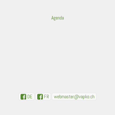
Agenda
DE
FR
webmaster@vapko.ch