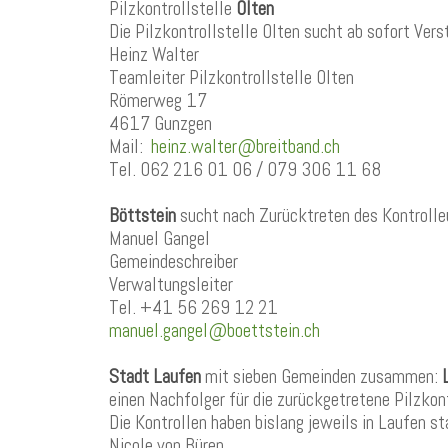
Pilzkontrollstelle
Olten
Die Pilzkontrollstelle Olten sucht ab sofort Vers
Heinz Walter
Teamleiter Pilzkontrollstelle Olten
Römerweg 17
4617 Gunzgen
Mail:
heinz.walter@breitband.ch
Tel. 062 216 01 06 / 079 306 11 68
Böttstein
sucht nach Zurücktreten des Kontrolleu
Manuel Gangel
Gemeindeschreiber
Verwaltungsleiter
Tel. +41 56 269 12 21
manuel.gangel@boettstein.ch
Stadt Laufen
mit sieben Gemeinden zusammen:
einen Nachfolger für die zurückgetretene Pilzkont
Die Kontrollen haben bislang jeweils in Laufen s
Nicole von Büren