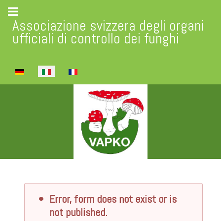
Associazione svizzera degli organi
ufficiali di controllo dei funghi
Seleziona la tua lingua
Error, form does not exist or is
not published.